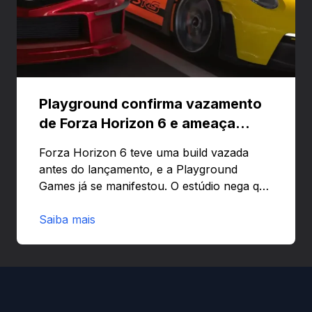
Playground confirma vazamento
de Forza Horizon 6 e ameaça
banir contas
Forza Horizon 6 teve uma build vazada
antes do lançamento, e a Playground
Games já se manifestou. O estúdio nega que
o problema tenha sido causado pelo
preload e avisa que quem usar versões não
Saiba mais
autorizadas pode ser banido ou ter o
hardware bloqueado. Quer entender como
a identificação via conta Xbox funciona e
quando começa o acesso antecipado?
Continue lendo.O vazamento e a resposta