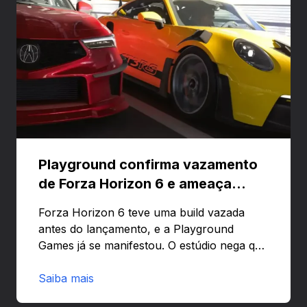
Playground confirma vazamento
de Forza Horizon 6 e ameaça
banir contas
Forza Horizon 6 teve uma build vazada
antes do lançamento, e a Playground
Games já se manifestou. O estúdio nega que
o problema tenha sido causado pelo
preload e avisa que quem usar versões não
Saiba mais
autorizadas pode ser banido ou ter o