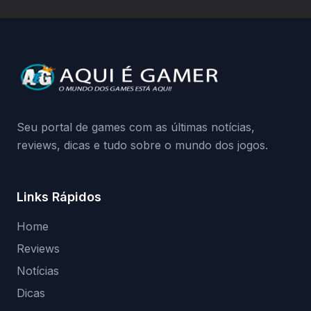
hardware bloqueado. Quer entender como
a identificação via conta Xbox funciona e
quando começa o acesso antecipado?
Continue lendo.O vazamento e a resposta
da Playground: negação do preload,
medidas contra acessos não autorizados
(banimentos e bloqueio de hardware),…
Seu portal de games com as últimas notícias,
reviews, dicas e tudo sobre o mundo dos jogos.
Links Rápidos
Home
Reviews
Notícias
Dicas