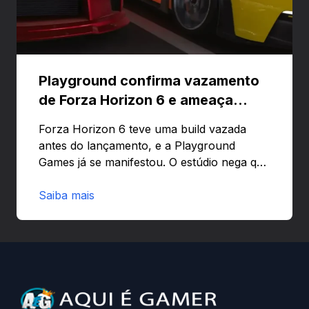
Playground confirma vazamento
de Forza Horizon 6 e ameaça
banir contas
Forza Horizon 6 teve uma build vazada
antes do lançamento, e a Playground
Games já se manifestou. O estúdio nega que
o problema tenha sido causado pelo
preload e avisa que quem usar versões não
Saiba mais
autorizadas pode ser banido ou ter o
hardware bloqueado. Quer entender como
a identificação via conta Xbox funciona e
quando começa o acesso antecipado?
Continue lendo.O vazamento e a resposta
da Playground: negação do preload,