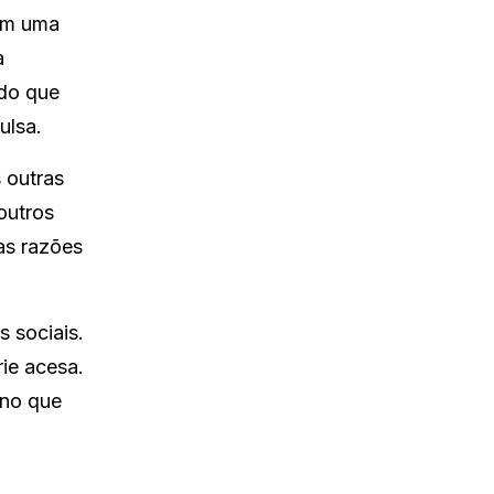
om uma
a
 do que
ulsa.
 outras
outros
as razões
 sociais.
ie acesa.
no que