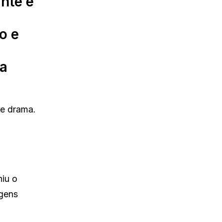
nte e
o e
va
 e drama.
niu o
agens