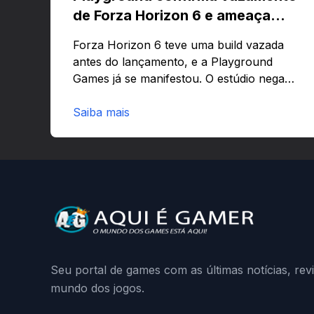
de Forza Horizon 6 e ameaça
banir contas
Forza Horizon 6 teve uma build vazada
antes do lançamento, e a Playground
Games já se manifestou. O estúdio nega
que o problema tenha sido causado pelo
preload e avisa que quem usar versões
Saiba mais
não autorizadas pode ser banido ou ter o
hardware bloqueado. Quer entender
como a identificação via conta Xbox
funciona e quando começa o acesso
antecipado? Continue lendo.O vazamento
e a resposta da Playground: negação do
preload, medidas contra acessos não
autorizados (banimentos e bloqueio de
hardware),…
Seu portal de games com as últimas notícias, rev
mundo dos jogos.