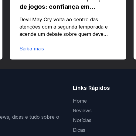
de jogos: confiança em
criativos e Bloodborne
Devil May Cry volta ao centro das
atenções com a segunda temporada e
acende um debate sobre quem deve
comandar adaptações de jogos:
corporações ou criativos? Quer saber
Saiba mais
por que Adi Shankar acha que a
liberdade dos autores faz toda a
diferença?O legado de Adi Shankar e a
segunda temporada de Devil May CryAdi
Shankar ganhou fama por adaptar jogos
Links Rápidos
com forte visão autoral e estilo
marcante.Estilo e impactoShankar
Home
mistura violência estilizada com narrativa
Reviews
ágil e visual ousado. Essa abordagem…
iews, dicas e tudo sobre o
Notícias
Dicas