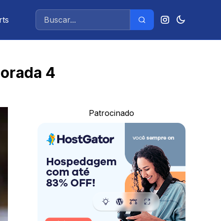
rts
porada 4
Patrocinado