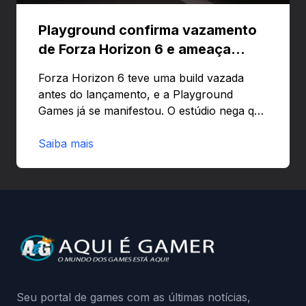
Playground confirma vazamento
de Forza Horizon 6 e ameaça
banir contas
Forza Horizon 6 teve uma build vazada
antes do lançamento, e a Playground
Games já se manifestou. O estúdio nega que
o problema tenha sido causado pelo
preload e avisa que quem usar versões não
Saiba mais
autorizadas pode ser banido ou ter o
hardware bloqueado. Quer entender como
a identificação via conta Xbox funciona e
quando começa o acesso antecipado?
Continue lendo.O vazamento e a resposta
da Playground: negação do preload,
medidas contra acessos não autorizados
(banimentos e bloqueio de hardware),…
Seu portal de games com as últimas notícias,