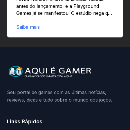
antes do lançamento, e a Playground
Games já se manifestou. O estúdio nega que
o problema tenha sido causado pelo
preload e avisa que quem usar versões não
Saiba mais
autorizadas pode ser banido ou ter o
hardware bloqueado. Quer entender como
a identificação via conta Xbox funciona e
quando começa o acesso antecipado?
Continue lendo.O vazamento e a resposta
da Playground: negação do preload,
medidas contra acessos não autorizados
(banimentos e bloqueio de hardware),…
Seu portal de games com as últimas notícias,
reviews, dicas e tudo sobre o mundo dos jogos.
Links Rápidos