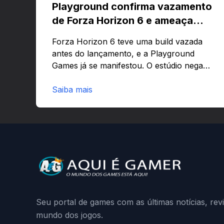
Playground confirma vazamento
de Forza Horizon 6 e ameaça
banir contas
Forza Horizon 6 teve uma build vazada
antes do lançamento, e a Playground
Games já se manifestou. O estúdio nega
que o problema tenha sido causado pelo
preload e avisa que quem usar versões
Saiba mais
não autorizadas pode ser banido ou ter o
hardware bloqueado. Quer entender
como a identificação via conta Xbox
funciona e quando começa o acesso
antecipado? Continue lendo.O vazamento
e a resposta da Playground: negação do
preload, medidas contra acessos não
autorizados (banimentos e bloqueio de
hardware),…
Seu portal de games com as últimas notícias, rev
mundo dos jogos.