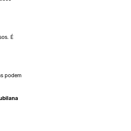
sos. É
eas podem
ubilana