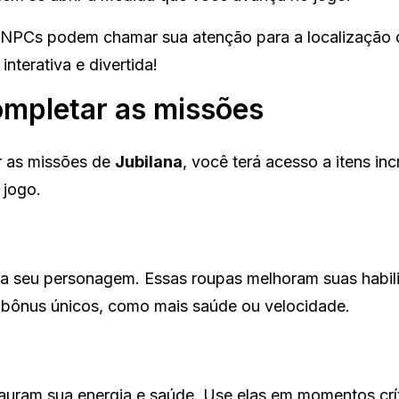
s NPCs podem chamar sua atenção para a localização 
nterativa e divertida!
ompletar as missões
r as missões de
Jubilana
, você terá acesso a itens incr
 jogo.
a seu personagem. Essas roupas melhoram suas habil
bônus únicos, como mais saúde ou velocidade.
auram sua energia e saúde. Use elas em momentos crí