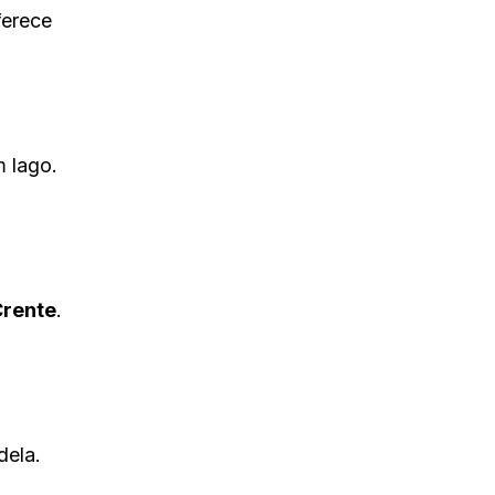
ferece
m lago.
Crente
.
dela.