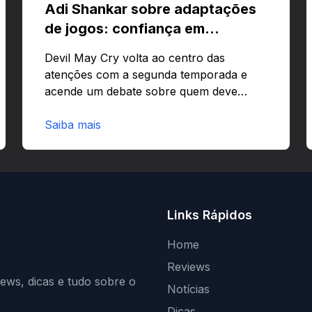
Adi Shankar sobre adaptações
de jogos: confiança em
criativos e Bloodborne
Devil May Cry volta ao centro das
atenções com a segunda temporada e
acende um debate sobre quem deve
comandar adaptações de jogos:
corporações ou criativos? Quer saber
Saiba mais
por que Adi Shankar acha que a
liberdade dos autores faz toda a
diferença?O legado de Adi Shankar e a
segunda temporada de Devil May CryAdi
Shankar ganhou fama por adaptar jogos
Links Rápidos
com forte visão autoral e estilo
marcante.Estilo e impactoShankar
Home
mistura violência estilizada com narrativa
Reviews
ágil e visual ousado. Essa abordagem…
iews, dicas e tudo sobre o
Notícias
Dicas