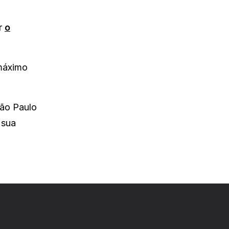
er
o
 máximo
São Paulo
 sua