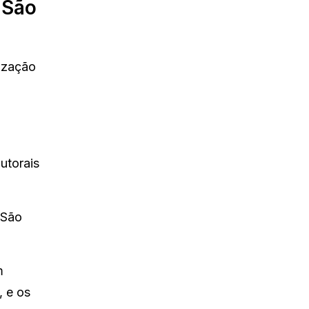
 São
lização
utorais
 São
m
, e os