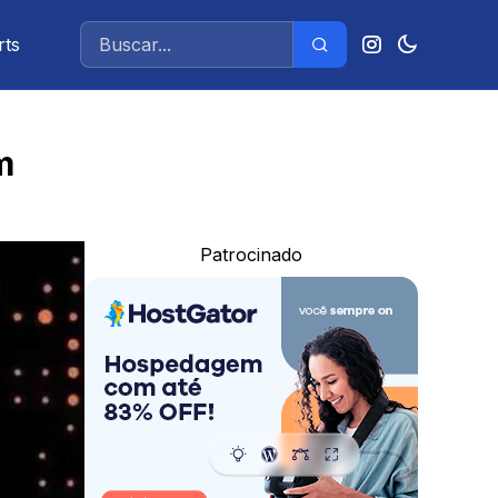
rts
m
Patrocinado