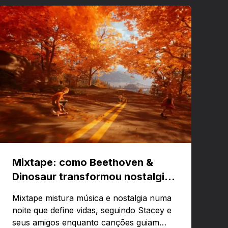
Mixtape: como Beethoven &
Dinosaur transformou nostalgia
em um jogo musical
Mixtape mistura música e nostalgia numa
noite que define vidas, seguindo Stacey e
seus amigos enquanto canções guiam