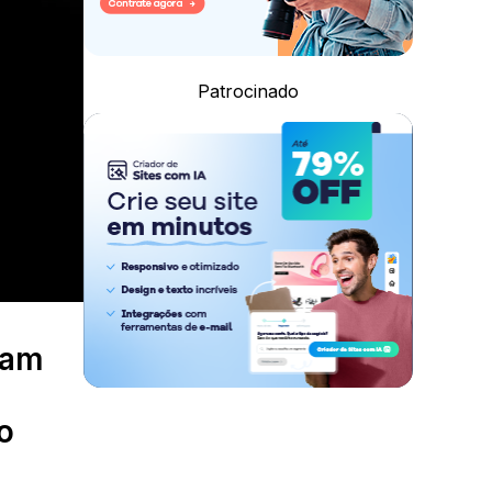
Patrocinado
tam
o