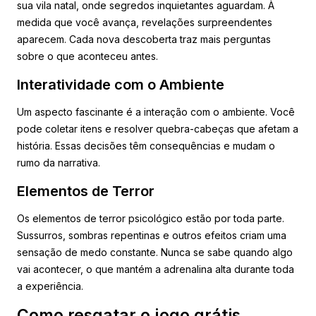
sua vila natal, onde segredos inquietantes aguardam. À
medida que você avança, revelações surpreendentes
aparecem. Cada nova descoberta traz mais perguntas
sobre o que aconteceu antes.
Interatividade com o Ambiente
Um aspecto fascinante é a interação com o ambiente. Você
pode coletar itens e resolver quebra-cabeças que afetam a
história. Essas decisões têm consequências e mudam o
rumo da narrativa.
Elementos de Terror
Os elementos de terror psicológico estão por toda parte.
Sussurros, sombras repentinas e outros efeitos criam uma
sensação de medo constante. Nunca se sabe quando algo
vai acontecer, o que mantém a adrenalina alta durante toda
a experiência.
Como resgatar o jogo grátis