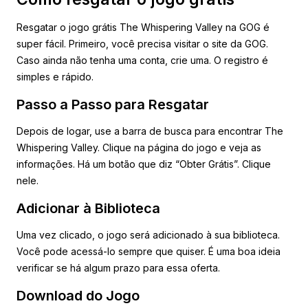
Resgatar o jogo grátis The Whispering Valley na GOG é
super fácil. Primeiro, você precisa visitar o site da GOG.
Caso ainda não tenha uma conta, crie uma. O registro é
simples e rápido.
Passo a Passo para Resgatar
Depois de logar, use a barra de busca para encontrar The
Whispering Valley. Clique na página do jogo e veja as
informações. Há um botão que diz “Obter Grátis”. Clique
nele.
Adicionar à Biblioteca
Uma vez clicado, o jogo será adicionado à sua biblioteca.
Você pode acessá-lo sempre que quiser. É uma boa ideia
verificar se há algum prazo para essa oferta.
Download do Jogo