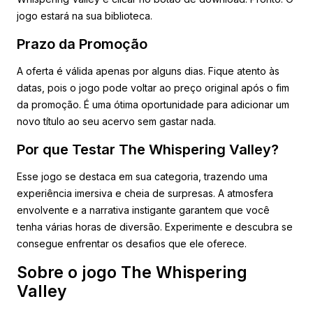
jogo estará na sua biblioteca.
Prazo da Promoção
A oferta é válida apenas por alguns dias. Fique atento às
datas, pois o jogo pode voltar ao preço original após o fim
da promoção. É uma ótima oportunidade para adicionar um
novo título ao seu acervo sem gastar nada.
Por que Testar The Whispering Valley?
Esse jogo se destaca em sua categoria, trazendo uma
experiência imersiva e cheia de surpresas. A atmosfera
envolvente e a narrativa instigante garantem que você
tenha várias horas de diversão. Experimente e descubra se
consegue enfrentar os desafios que ele oferece.
Sobre o jogo The Whispering
Valley