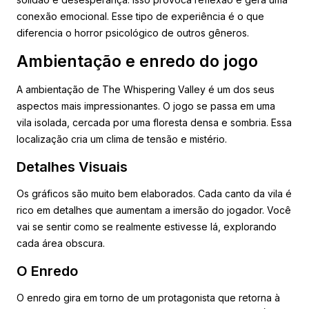
conexão emocional. Esse tipo de experiência é o que
diferencia o horror psicológico de outros gêneros.
Ambientação e enredo do jogo
A ambientação de The Whispering Valley é um dos seus
aspectos mais impressionantes. O jogo se passa em uma
vila isolada, cercada por uma floresta densa e sombria. Essa
localização cria um clima de tensão e mistério.
Detalhes Visuais
Os gráficos são muito bem elaborados. Cada canto da vila é
rico em detalhes que aumentam a imersão do jogador. Você
vai se sentir como se realmente estivesse lá, explorando
cada área obscura.
O Enredo
O enredo gira em torno de um protagonista que retorna à