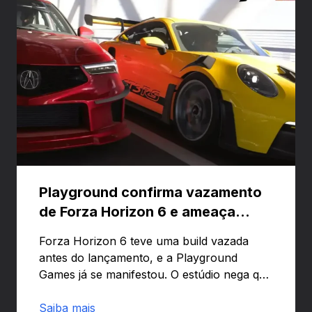
Playground confirma vazamento
de Forza Horizon 6 e ameaça
banir contas
Forza Horizon 6 teve uma build vazada
antes do lançamento, e a Playground
Games já se manifestou. O estúdio nega que
o problema tenha sido causado pelo
preload e avisa que quem usar versões não
Saiba mais