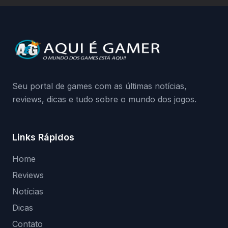
a identificação via conta Xbox funciona e
quando começa o acesso antecipado?
Continue lendo.O vazamento e a resposta
da Playground: negação do preload,
medidas contra acessos não autorizados
(banimentos e bloqueio de hardware),…
Seu portal de games com as últimas notícias,
reviews, dicas e tudo sobre o mundo dos jogos.
Links Rápidos
Home
Reviews
Notícias
Dicas
Contato