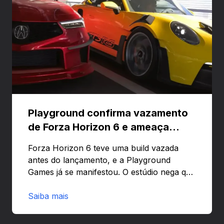
Playground confirma vazamento
de Forza Horizon 6 e ameaça
banir contas
Forza Horizon 6 teve uma build vazada
antes do lançamento, e a Playground
Games já se manifestou. O estúdio nega que
o problema tenha sido causado pelo
preload e avisa que quem usar versões não
Saiba mais
autorizadas pode ser banido ou ter o
hardware bloqueado. Quer entender como