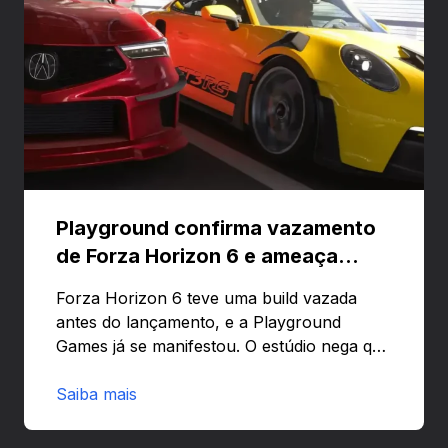
Playground confirma vazamento
de Forza Horizon 6 e ameaça
banir contas
Forza Horizon 6 teve uma build vazada
antes do lançamento, e a Playground
Games já se manifestou. O estúdio nega que
o problema tenha sido causado pelo
preload e avisa que quem usar versões não
Saiba mais
autorizadas pode ser banido ou ter o
hardware bloqueado. Quer entender como