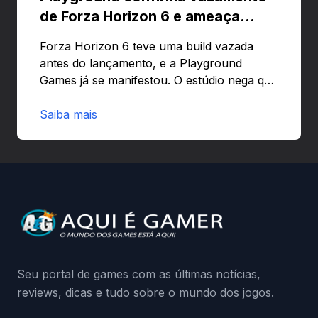
de Forza Horizon 6 e ameaça
banir contas
Forza Horizon 6 teve uma build vazada
antes do lançamento, e a Playground
Games já se manifestou. O estúdio nega que
o problema tenha sido causado pelo
preload e avisa que quem usar versões não
Saiba mais
autorizadas pode ser banido ou ter o
hardware bloqueado. Quer entender como
a identificação via conta Xbox funciona e
quando começa o acesso antecipado?
Continue lendo.O vazamento e a resposta
da Playground: negação do preload,
medidas contra acessos não autorizados
(banimentos e bloqueio de hardware),…
Seu portal de games com as últimas notícias,
reviews, dicas e tudo sobre o mundo dos jogos.