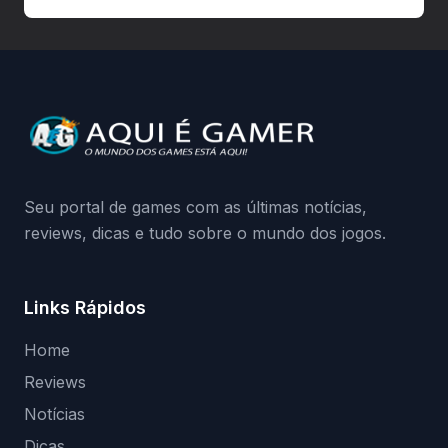
autorizadas pode ser banido ou ter o
hardware bloqueado. Quer entender como
a identificação via conta Xbox funciona e
quando começa o acesso antecipado?
Continue lendo.O vazamento e a resposta
da Playground: negação do preload,
medidas contra acessos não autorizados
(banimentos e bloqueio de hardware),…
Seu portal de games com as últimas notícias,
reviews, dicas e tudo sobre o mundo dos jogos.
Links Rápidos
Home
Reviews
Notícias
Dicas