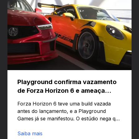
Playground confirma vazamento
de Forza Horizon 6 e ameaça
banir contas
Forza Horizon 6 teve uma build vazada
antes do lançamento, e a Playground
Games já se manifestou. O estúdio nega que
o problema tenha sido causado pelo
preload e avisa que quem usar versões não
Saiba mais