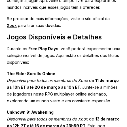
começar a jogar! Aproveite o tempo livre para explorar os
mundos incríveis que esses jogos têm a oferecer.
Se precisar de mais informações, visite o site oficial da
Xbox
para tirar suas dúvidas.
Jogos Disponíveis e Detalhes
Durante os
Free Play Days
, você poderá experimentar uma
seleção incrível de jogos. Aqui estão os detalhes dos títulos
disponíveis:
The Elder Scrolls Online
Disponível para todos os membros do Xbox
de
11 de março
às 10h ET até 20 de março às 10h ET
. Junte-se a milhões
de jogadores neste RPG multiplayer online aclamado,
explorando um mundo vasto e em constante expansão.
Unknown 9: Awakening
Disponível para todos os membros do Xbox
de
13 de março
às 12h PT até 16 de março às 23h59 PT
. Este jogo