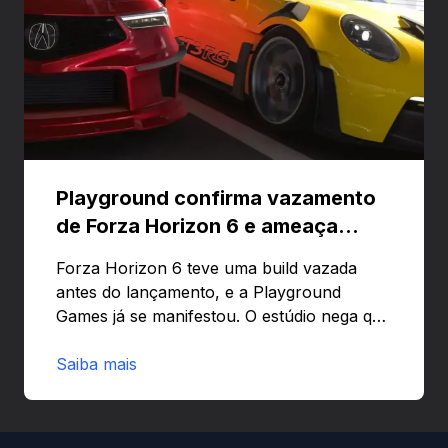
Playground confirma vazamento
de Forza Horizon 6 e ameaça
banir contas
Forza Horizon 6 teve uma build vazada
antes do lançamento, e a Playground
Games já se manifestou. O estúdio nega que
o problema tenha sido causado pelo
preload e avisa que quem usar versões não
Saiba mais
autorizadas pode ser banido ou ter o
hardware bloqueado. Quer entender como
a identificação via conta Xbox funciona e