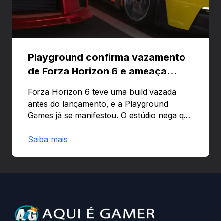
Playground confirma vazamento
de Forza Horizon 6 e ameaça
banir contas
Forza Horizon 6 teve uma build vazada
antes do lançamento, e a Playground
Games já se manifestou. O estúdio nega que
o problema tenha sido causado pelo
preload e avisa que quem usar versões não
Saiba mais
autorizadas pode ser banido ou ter o
hardware bloqueado. Quer entender como
a identificação via conta Xbox funciona e
quando começa o acesso antecipado?
Continue lendo.O vazamento e a resposta
da Playground: negação do preload,