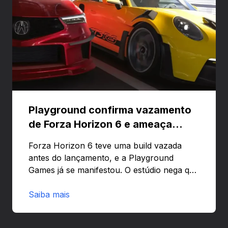
Playground confirma vazamento
de Forza Horizon 6 e ameaça
banir contas
Forza Horizon 6 teve uma build vazada
antes do lançamento, e a Playground
Games já se manifestou. O estúdio nega que
o problema tenha sido causado pelo
preload e avisa que quem usar versões não
Saiba mais
autorizadas pode ser banido ou ter o
hardware bloqueado. Quer entender como