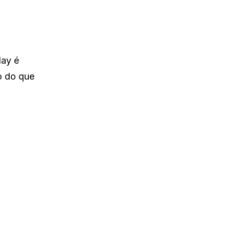
lay é
o do que