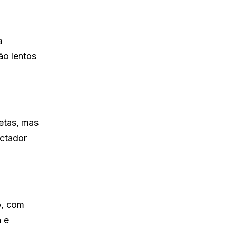
a
ão lentos
etas, mas
ectador
o, com
a e