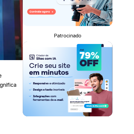
Patrocinado
e
gnifica