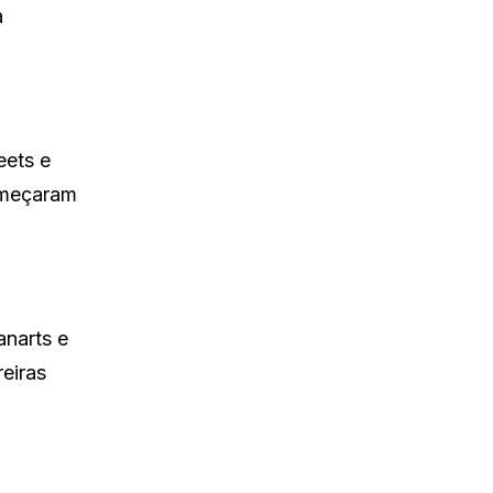
a
eets e
omeçaram
anarts e
eiras