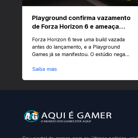
Playground confirma vazamento
de Forza Horizon 6 e ameaça
banir contas
Forza Horizon 6 teve uma build vazada
antes do lançamento, e a Playground
Games já se manifestou. O estúdio nega
que o problema tenha sido causado pelo
preload e avisa que quem usar versões
Saiba mais
não autorizadas pode ser banido ou ter o
hardware bloqueado. Quer entender
como a identificação via conta Xbox
funciona e quando começa o acesso
antecipado? Continue lendo.O vazamento
e a resposta da Playground: negação do
preload, medidas contra acessos não
autorizados (banimentos e bloqueio de
hardware),…