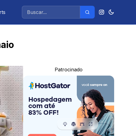
rts
maio
Patrocinado