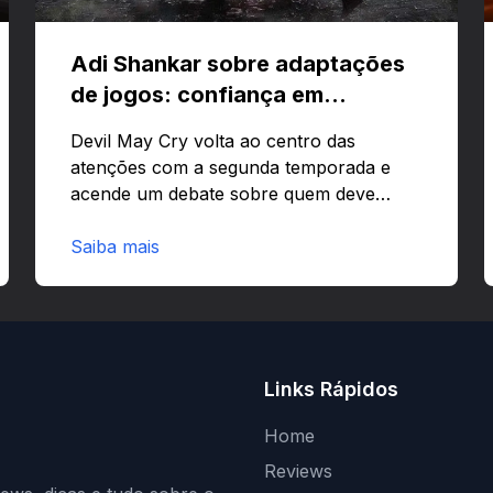
Adi Shankar sobre adaptações
de jogos: confiança em
criativos e Bloodborne
Devil May Cry volta ao centro das
atenções com a segunda temporada e
acende um debate sobre quem deve
comandar adaptações de jogos:
corporações ou criativos? Quer saber
Saiba mais
por que Adi Shankar acha que a
liberdade dos autores faz toda a
diferença?O legado de Adi Shankar e a
segunda temporada de Devil May CryAdi
Shankar ganhou fama por adaptar jogos
Links Rápidos
com forte visão autoral e estilo
marcante.Estilo e impactoShankar
Home
mistura violência estilizada com narrativa
Reviews
ágil e visual ousado. Essa abordagem…