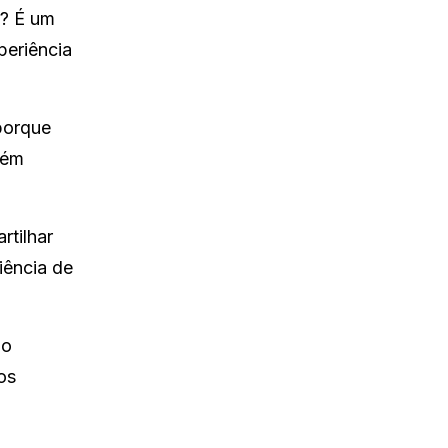
e? É um
periência
porque
lém
rtilhar
iência de
ão
os