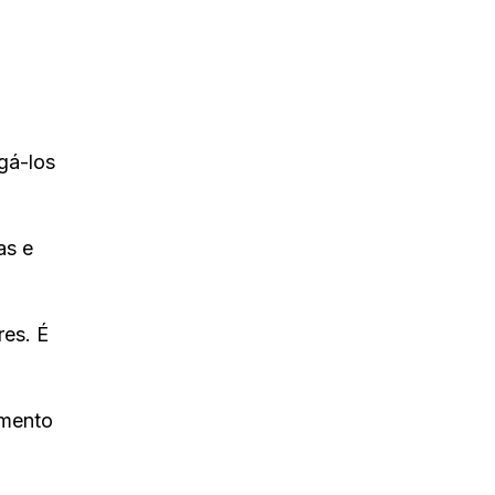
gá-los
as e
res. É
omento