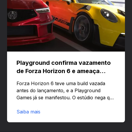
Playground confirma vazamento
de Forza Horizon 6 e ameaça
banir contas
Forza Horizon 6 teve uma build vazada
antes do lançamento, e a Playground
Games já se manifestou. O estúdio nega que
o problema tenha sido causado pelo
preload e avisa que quem usar versões não
Saiba mais
autorizadas pode ser banido ou ter o
hardware bloqueado. Quer entender como