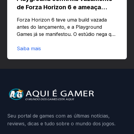
de Forza Horizon 6 e ameaça
banir contas
Forza Horizon 6 teve uma build vazada
antes do lançamento, e a Playground
Games já se manifestou. O estúdio nega que
o problema tenha sido causado pelo
preload e avisa que quem usar versões não
Saiba mais
autorizadas pode ser banido ou ter o
hardware bloqueado. Quer entender como
a identificação via conta Xbox funciona e
quando começa o acesso antecipado?
Continue lendo.O vazamento e a resposta
da Playground: negação do preload,
medidas contra acessos não autorizados
(banimentos e bloqueio de hardware),…
Seu portal de games com as últimas notícias,
reviews, dicas e tudo sobre o mundo dos jogos.