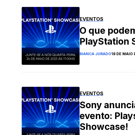
EVENTOS
O que podem
PlayStation
BIANCA JURADO
18 DE MAIO 
EVENTOS
Sony anunci
evento: Play
Showcase!