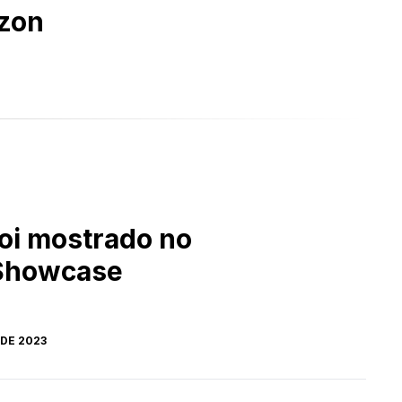
azon
oi mostrado no
 Showcase
 DE 2023