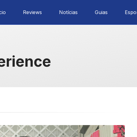
cio
Reviews
Notícias
Guias
Espo
erience