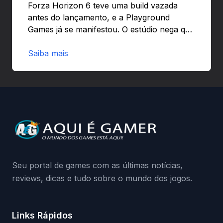
Forza Horizon 6 teve uma build vazada
antes do lançamento, e a Playground
Games já se manifestou. O estúdio nega que
o problema tenha sido causado pelo
preload e avisa que quem usar versões não
Saiba mais
autorizadas pode ser banido ou ter o
hardware bloqueado. Quer entender como
a identificação via conta Xbox funciona e
quando começa o acesso antecipado?
Continue lendo.O vazamento e a resposta
da Playground: negação do preload,
medidas contra acessos não autorizados
(banimentos e bloqueio de hardware),…
Seu portal de games com as últimas notícias,
reviews, dicas e tudo sobre o mundo dos jogos.
Links Rápidos