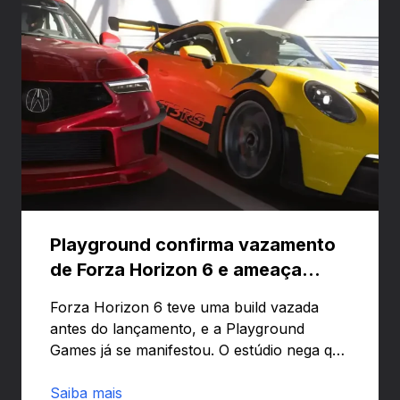
Playground confirma vazamento
de Forza Horizon 6 e ameaça
banir contas
Forza Horizon 6 teve uma build vazada
antes do lançamento, e a Playground
Games já se manifestou. O estúdio nega que
o problema tenha sido causado pelo
preload e avisa que quem usar versões não
Saiba mais