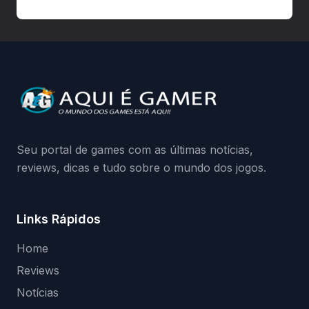
autorizadas pode ser banido ou ter o
hardware bloqueado. Quer entender como
a identificação via conta Xbox funciona e
quando começa o acesso antecipado?
Continue lendo.O vazamento e a resposta
da Playground: negação do preload,
medidas contra acessos não autorizados
(banimentos e bloqueio de hardware),…
Seu portal de games com as últimas notícias,
reviews, dicas e tudo sobre o mundo dos jogos.
Links Rápidos
Home
Reviews
Notícias