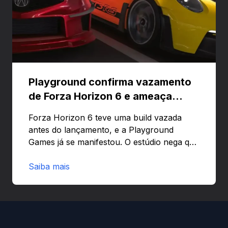
Playground confirma vazamento
de Forza Horizon 6 e ameaça
banir contas
Forza Horizon 6 teve uma build vazada
antes do lançamento, e a Playground
Games já se manifestou. O estúdio nega que
o problema tenha sido causado pelo
preload e avisa que quem usar versões não
Saiba mais
autorizadas pode ser banido ou ter o
hardware bloqueado. Quer entender como
a identificação via conta Xbox funciona e
quando começa o acesso antecipado?
Continue lendo.O vazamento e a resposta