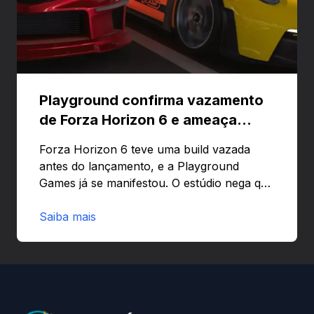
Playground confirma vazamento
de Forza Horizon 6 e ameaça
banir contas
Forza Horizon 6 teve uma build vazada
antes do lançamento, e a Playground
Games já se manifestou. O estúdio nega que
o problema tenha sido causado pelo
preload e avisa que quem usar versões não
Saiba mais
autorizadas pode ser banido ou ter o
hardware bloqueado. Quer entender como
a identificação via conta Xbox funciona e
quando começa o acesso antecipado?
Continue lendo.O vazamento e a resposta