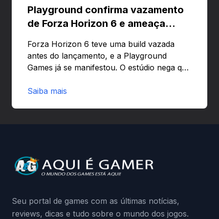
Playground confirma vazamento
de Forza Horizon 6 e ameaça
banir contas
Forza Horizon 6 teve uma build vazada
antes do lançamento, e a Playground
Games já se manifestou. O estúdio nega que
o problema tenha sido causado pelo
preload e avisa que quem usar versões não
Saiba mais
autorizadas pode ser banido ou ter o
hardware bloqueado. Quer entender como
a identificação via conta Xbox funciona e
quando começa o acesso antecipado?
Continue lendo.O vazamento e a resposta
da Playground: negação do preload,
medidas contra acessos não autorizados
(banimentos e bloqueio de hardware),…
Seu portal de games com as últimas notícias,
reviews, dicas e tudo sobre o mundo dos jogos.