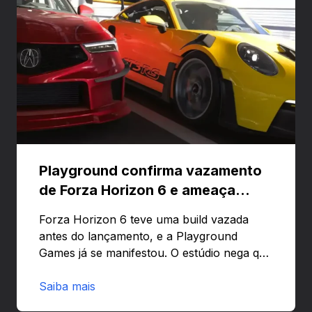
Playground confirma vazamento
de Forza Horizon 6 e ameaça
banir contas
Forza Horizon 6 teve uma build vazada
antes do lançamento, e a Playground
Games já se manifestou. O estúdio nega que
o problema tenha sido causado pelo
preload e avisa que quem usar versões não
Saiba mais
autorizadas pode ser banido ou ter o