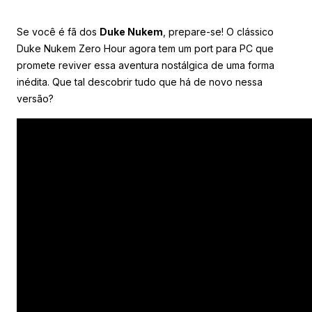
Se você é fã dos
Duke Nukem
, prepare-se! O clássico
Duke Nukem Zero Hour agora tem um port para PC que
promete reviver essa aventura nostálgica de uma forma
inédita. Que tal descobrir tudo que há de novo nessa
versão?