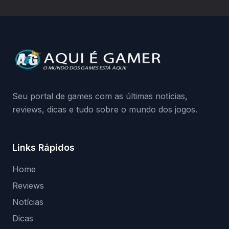
hardware bloqueado. Quer entender como
a identificação via conta Xbox funciona e
quando começa o acesso antecipado?
Continue lendo.O vazamento e a resposta
da Playground: negação do preload,
medidas contra acessos não autorizados
(banimentos e bloqueio de hardware),…
Seu portal de games com as últimas notícias,
reviews, dicas e tudo sobre o mundo dos jogos.
Links Rápidos
Home
Reviews
Notícias
Dicas