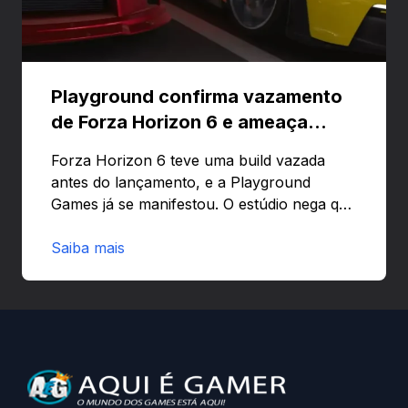
Playground confirma vazamento
de Forza Horizon 6 e ameaça
banir contas
Forza Horizon 6 teve uma build vazada
antes do lançamento, e a Playground
Games já se manifestou. O estúdio nega que
o problema tenha sido causado pelo
preload e avisa que quem usar versões não
Saiba mais
autorizadas pode ser banido ou ter o
hardware bloqueado. Quer entender como
a identificação via conta Xbox funciona e
quando começa o acesso antecipado?
Continue lendo.O vazamento e a resposta
da Playground: negação do preload,
medidas contra acessos não autorizados