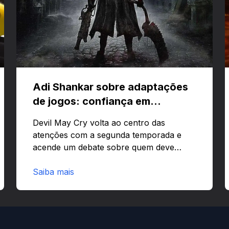
Adi Shankar sobre adaptações
de jogos: confiança em
criativos e Bloodborne
Devil May Cry volta ao centro das
atenções com a segunda temporada e
acende um debate sobre quem deve
comandar adaptações de jogos:
corporações ou criativos? Quer saber
Saiba mais
por que Adi Shankar acha que a
liberdade dos autores faz toda a
diferença?O legado de Adi Shankar e a
segunda temporada de Devil May CryAdi