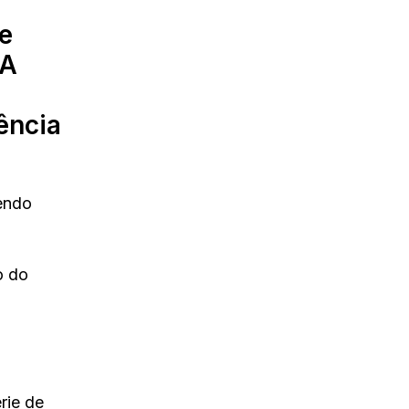
 e
 A
ência
endo
o do
rie de