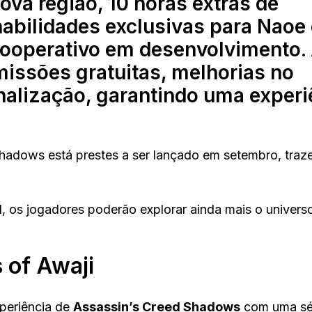
va região, 10 horas extras de
habilidades exclusivas para Naoe
ooperativo em desenvolvimento.
issões gratuitas, melhorias no
nalização, garantindo uma experi
hadows está prestes a ser lançado em setembro, traz
, os jogadores poderão explorar ainda mais o univers
 of Awaji
periência de
Assassin’s Creed Shadows
com uma sé