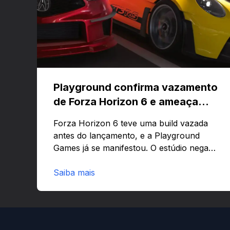
Playground confirma vazamento
de Forza Horizon 6 e ameaça
banir contas
Forza Horizon 6 teve uma build vazada
antes do lançamento, e a Playground
Games já se manifestou. O estúdio nega
que o problema tenha sido causado pelo
preload e avisa que quem usar versões
Saiba mais
não autorizadas pode ser banido ou ter o
hardware bloqueado. Quer entender
como a identificação via conta Xbox
funciona e quando começa o acesso