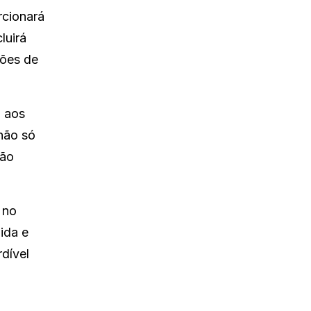
rcionará
luirá
ões de
á aos
não só
pão
 no
ida e
dível