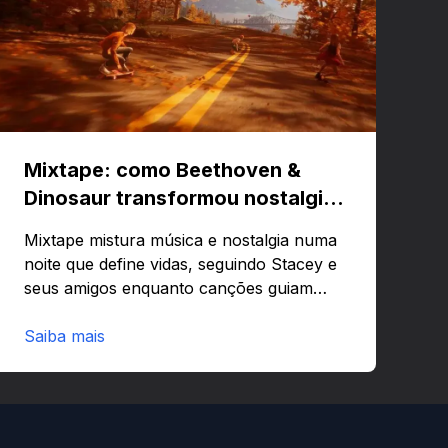
Mixtape: como Beethoven &
Dinosaur transformou nostalgia
em um jogo musical
Mixtape mistura música e nostalgia numa
noite que define vidas, seguindo Stacey e
seus amigos enquanto canções guiam
emoções e lembranças. Curioso para
saber como uma trilha pode virar
Saiba mais
estrutura narrativa e mecânica de jogo?
Fica por aqui que o papo rende.Visão
geral: o que é Mixtape e por que
importaMixtape é um jogo que une