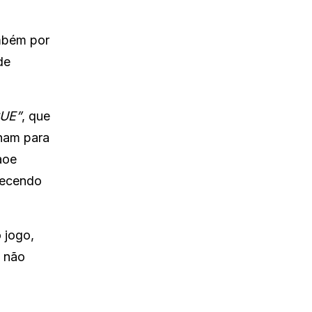
mbém por
de
UE”
, que
unam para
aoe
recendo
 jogo,
s não