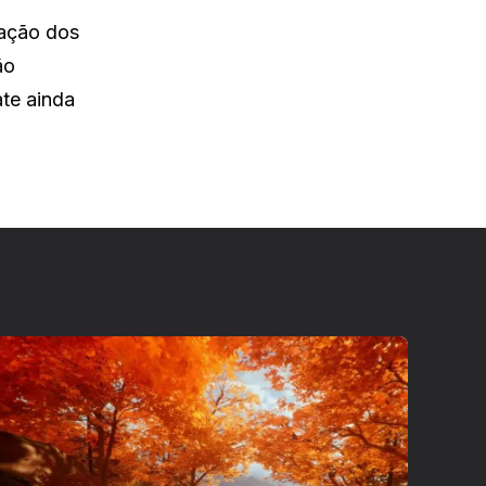
zação dos
ão
te ainda