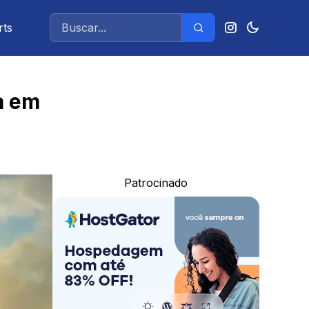
rts
a em
Patrocinado