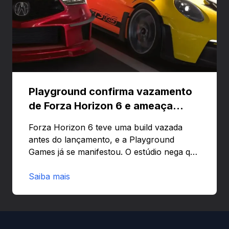
Playground confirma vazamento
de Forza Horizon 6 e ameaça
banir contas
Forza Horizon 6 teve uma build vazada
antes do lançamento, e a Playground
Games já se manifestou. O estúdio nega que
o problema tenha sido causado pelo
preload e avisa que quem usar versões não
Saiba mais
autorizadas pode ser banido ou ter o
hardware bloqueado. Quer entender como
a identificação via conta Xbox funciona e
quando começa o acesso antecipado?