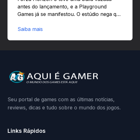
antes do lançamento, e a Playground
Games já se manifestou. O estúdio nega que
o problema tenha sido causado pelo
preload e avisa que quem usar versões não
Saiba mais
autorizadas pode ser banido ou ter o
hardware bloqueado. Quer entender como
a identificação via conta Xbox funciona e
quando começa o acesso antecipado?
Continue lendo.O vazamento e a resposta
da Playground: negação do preload,
medidas contra acessos não autorizados
(banimentos e bloqueio de hardware),…
Seu portal de games com as últimas notícias,
reviews, dicas e tudo sobre o mundo dos jogos.
Links Rápidos