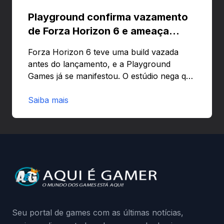
Playground confirma vazamento
de Forza Horizon 6 e ameaça
banir contas
Forza Horizon 6 teve uma build vazada
antes do lançamento, e a Playground
Games já se manifestou. O estúdio nega que
o problema tenha sido causado pelo
preload e avisa que quem usar versões não
Saiba mais
autorizadas pode ser banido ou ter o
hardware bloqueado. Quer entender como
a identificação via conta Xbox funciona e
quando começa o acesso antecipado?
Continue lendo.O vazamento e a resposta
da Playground: negação do preload,
medidas contra acessos não autorizados
(banimentos e bloqueio de hardware),…
Seu portal de games com as últimas notícias,