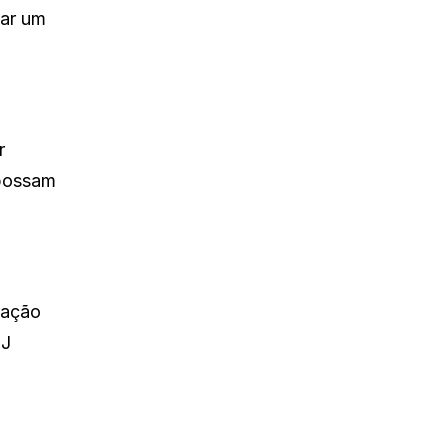
iar um
r
 possam
ração
DJ