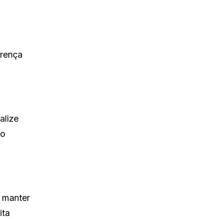
erença
alize
go
a manter
ita