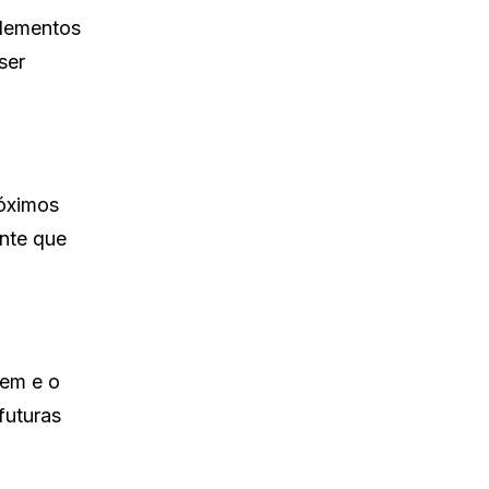
elementos
ser
róximos
ante que
bem e o
futuras