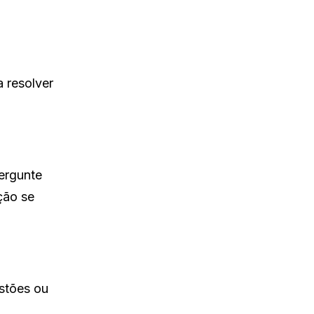
 resolver
Pergunte
ção se
stões ou