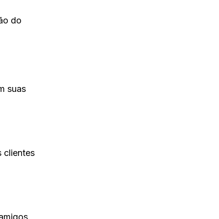
ção do
em suas
.
 clientes
 amigos.