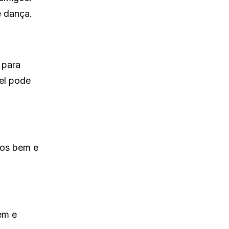
e dança.
 para
vel pode
-os bem e
em e