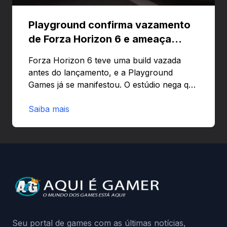
Playground confirma vazamento
de Forza Horizon 6 e ameaça
banir contas
Forza Horizon 6 teve uma build vazada
antes do lançamento, e a Playground
Games já se manifestou. O estúdio nega que
o problema tenha sido causado pelo
preload e avisa que quem usar versões não
Saiba mais
autorizadas pode ser banido ou ter o
hardware bloqueado. Quer entender como
a identificação via conta Xbox funciona e
quando começa o acesso antecipado?
Continue lendo.O vazamento e a resposta
da Playground: negação do preload,
medidas contra acessos não autorizados
(banimentos e bloqueio de hardware),…
Seu portal de games com as últimas notícias,