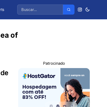
rts
ea of
Patrocinado
 de