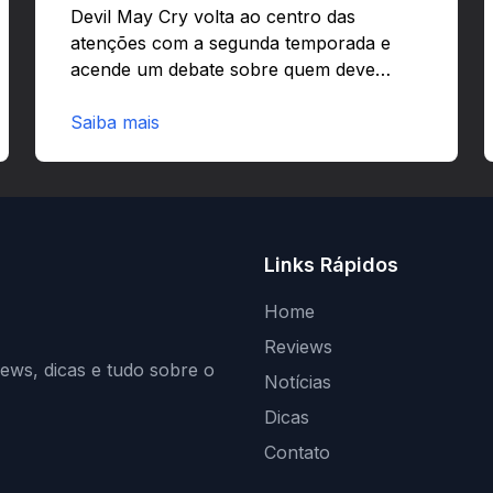
criativos e Bloodborne
Devil May Cry volta ao centro das
atenções com a segunda temporada e
acende um debate sobre quem deve
comandar adaptações de jogos:
corporações ou criativos? Quer saber
Saiba mais
por que Adi Shankar acha que a
liberdade dos autores faz toda a
diferença?O legado de Adi Shankar e a
segunda temporada de Devil May CryAdi
Shankar ganhou fama por adaptar jogos
Links Rápidos
com forte visão autoral e estilo
marcante.Estilo e impactoShankar
Home
mistura violência estilizada com narrativa
Reviews
ágil e visual ousado. Essa abordagem…
iews, dicas e tudo sobre o
Notícias
Dicas
Contato