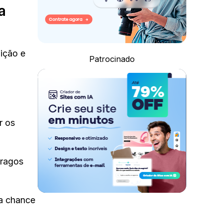
a
ição e
Patrocinado
r os
tragos
 a chance