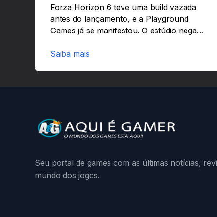
banir contas
Forza Horizon 6 teve uma build vazada
antes do lançamento, e a Playground
Games já se manifestou. O estúdio nega
que o problema tenha sido causado pelo
preload e avisa que quem usar versões
Saiba mais
não autorizadas pode ser banido ou ter o
hardware bloqueado. Quer entender
como a identificação via conta Xbox
funciona e quando começa o acesso
antecipado? Continue lendo.O vazamento
e a resposta da Playground: negação do
preload, medidas contra acessos não
autorizados (banimentos e bloqueio de
hardware),…
Seu portal de games com as últimas notícias, rev
mundo dos jogos.