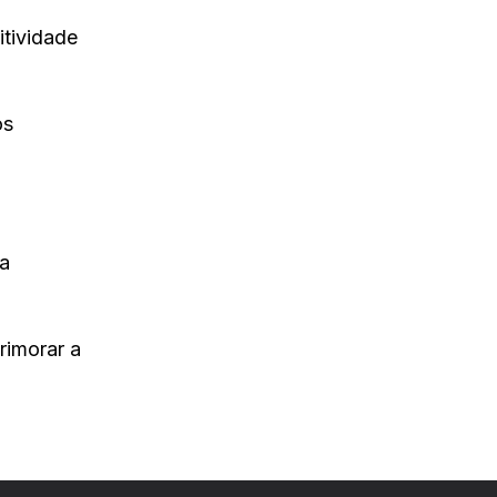
tividade
os
na
imorar a