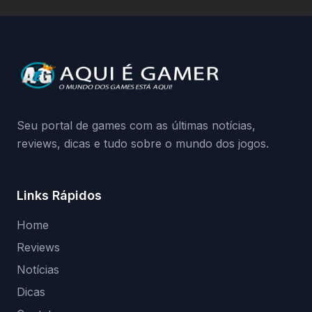
hardware bloqueado. Quer entender como
a identificação via conta Xbox funciona e
quando começa o acesso antecipado?
Continue lendo.O vazamento e a resposta
da Playground: negação do preload,
medidas contra acessos não autorizados
(banimentos e bloqueio de hardware),…
Seu portal de games com as últimas notícias,
reviews, dicas e tudo sobre o mundo dos jogos.
Links Rápidos
Home
Reviews
Notícias
Dicas