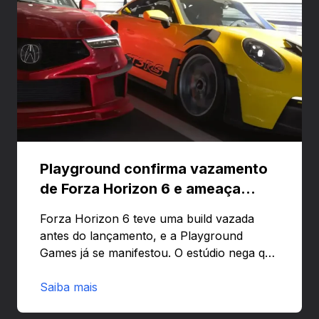
Playground confirma vazamento
de Forza Horizon 6 e ameaça
banir contas
Forza Horizon 6 teve uma build vazada
antes do lançamento, e a Playground
Games já se manifestou. O estúdio nega que
o problema tenha sido causado pelo
preload e avisa que quem usar versões não
Saiba mais
autorizadas pode ser banido ou ter o