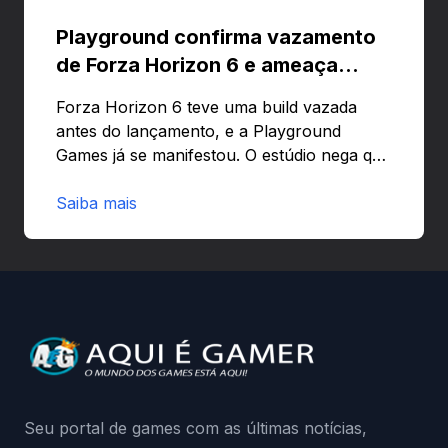
Playground confirma vazamento
de Forza Horizon 6 e ameaça
banir contas
Forza Horizon 6 teve uma build vazada
antes do lançamento, e a Playground
Games já se manifestou. O estúdio nega que
o problema tenha sido causado pelo
preload e avisa que quem usar versões não
Saiba mais
autorizadas pode ser banido ou ter o
hardware bloqueado. Quer entender como
a identificação via conta Xbox funciona e
quando começa o acesso antecipado?
Continue lendo.O vazamento e a resposta
da Playground: negação do preload,
medidas contra acessos não autorizados
(banimentos e bloqueio de hardware),…
Seu portal de games com as últimas notícias,