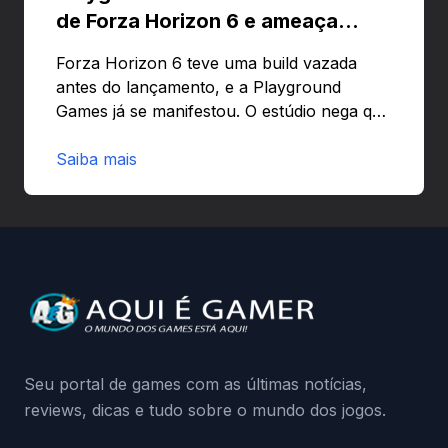
de Forza Horizon 6 e ameaça
banir contas
Forza Horizon 6 teve uma build vazada
antes do lançamento, e a Playground
Games já se manifestou. O estúdio nega que
o problema tenha sido causado pelo
preload e avisa que quem usar versões não
Saiba mais
autorizadas pode ser banido ou ter o
hardware bloqueado. Quer entender como
a identificação via conta Xbox funciona e
quando começa o acesso antecipado?
Continue lendo.O vazamento e a resposta
da Playground: negação do preload,
medidas contra acessos não autorizados
(banimentos e bloqueio de hardware),…
Seu portal de games com as últimas notícias,
reviews, dicas e tudo sobre o mundo dos jogos.