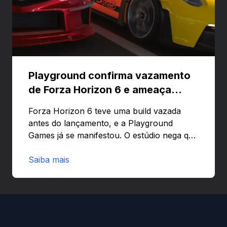
Playground confirma vazamento
de Forza Horizon 6 e ameaça
banir contas
Forza Horizon 6 teve uma build vazada
antes do lançamento, e a Playground
Games já se manifestou. O estúdio nega que
o problema tenha sido causado pelo
preload e avisa que quem usar versões não
Saiba mais
autorizadas pode ser banido ou ter o
hardware bloqueado. Quer entender como
a identificação via conta Xbox funciona e
quando começa o acesso antecipado?
Continue lendo.O vazamento e a resposta