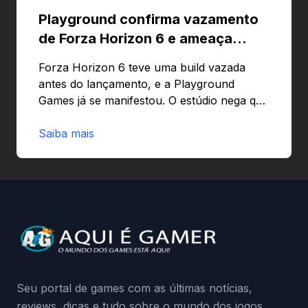
Playground confirma vazamento
de Forza Horizon 6 e ameaça
banir contas
Forza Horizon 6 teve uma build vazada
antes do lançamento, e a Playground
Games já se manifestou. O estúdio nega que
o problema tenha sido causado pelo
preload e avisa que quem usar versões não
Saiba mais
autorizadas pode ser banido ou ter o
hardware bloqueado. Quer entender como
a identificação via conta Xbox funciona e
quando começa o acesso antecipado?
Continue lendo.O vazamento e a resposta
da Playground: negação do preload,
medidas contra acessos não autorizados
(banimentos e bloqueio de hardware),…
Seu portal de games com as últimas notícias,
reviews, dicas e tudo sobre o mundo dos jogos.