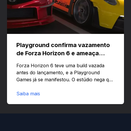
Playground confirma vazamento
de Forza Horizon 6 e ameaça
banir contas
Forza Horizon 6 teve uma build vazada
antes do lançamento, e a Playground
Games já se manifestou. O estúdio nega que
o problema tenha sido causado pelo
preload e avisa que quem usar versões não
Saiba mais
autorizadas pode ser banido ou ter o
hardware bloqueado. Quer entender como
a identificação via conta Xbox funciona e
quando começa o acesso antecipado?
Continue lendo.O vazamento e a resposta