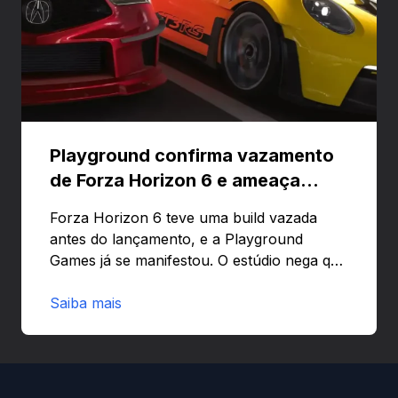
Playground confirma vazamento
de Forza Horizon 6 e ameaça
banir contas
Forza Horizon 6 teve uma build vazada
antes do lançamento, e a Playground
Games já se manifestou. O estúdio nega que
o problema tenha sido causado pelo
preload e avisa que quem usar versões não
Saiba mais
autorizadas pode ser banido ou ter o
hardware bloqueado. Quer entender como
a identificação via conta Xbox funciona e
quando começa o acesso antecipado?