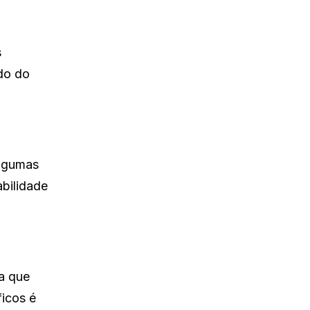
s
do do
algumas
abilidade
a que
ficos é