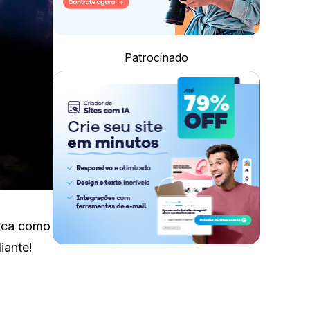
Patrocinado
taca como
iante!