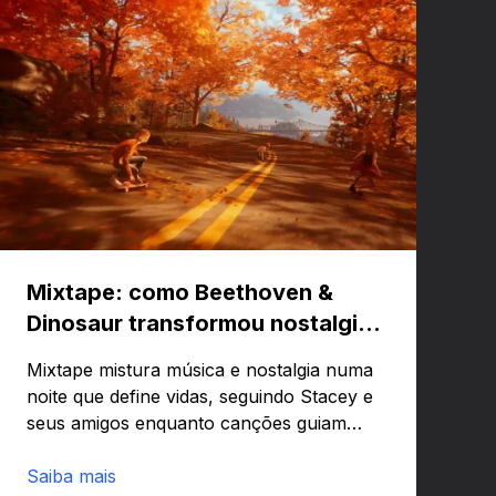
Mixtape: como Beethoven &
Dinosaur transformou nostalgia
em um jogo musical
Mixtape mistura música e nostalgia numa
noite que define vidas, seguindo Stacey e
seus amigos enquanto canções guiam
emoções e lembranças. Curioso para
saber como uma trilha pode virar
Saiba mais