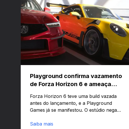
Playground confirma vazamento
de Forza Horizon 6 e ameaça
banir contas
Forza Horizon 6 teve uma build vazada
antes do lançamento, e a Playground
Games já se manifestou. O estúdio nega
que o problema tenha sido causado pelo
preload e avisa que quem usar versões
Saiba mais