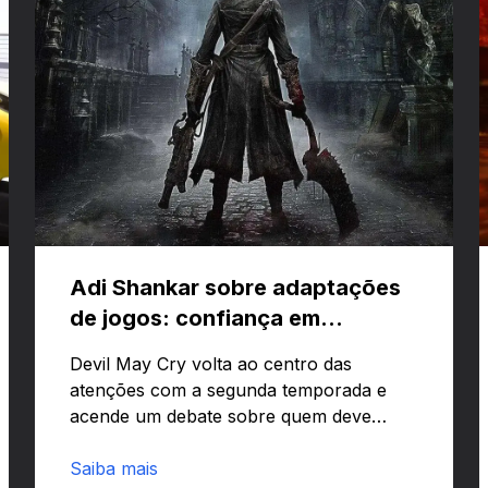
Adi Shankar sobre adaptações
de jogos: confiança em
criativos e Bloodborne
Devil May Cry volta ao centro das
atenções com a segunda temporada e
acende um debate sobre quem deve
comandar adaptações de jogos:
corporações ou criativos? Quer saber
Saiba mais