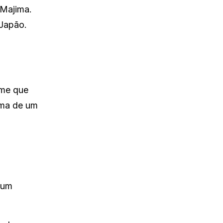
 Majima.
 Japão.
ime que
rma de um
 um