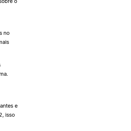
sobre o
s no
mais
s
ima.
antes e
2, isso