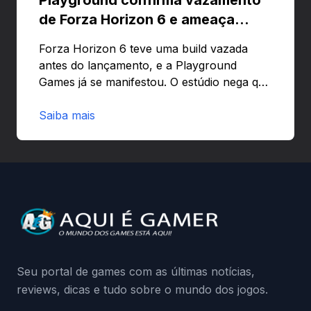
de Forza Horizon 6 e ameaça
banir contas
Forza Horizon 6 teve uma build vazada
antes do lançamento, e a Playground
Games já se manifestou. O estúdio nega que
o problema tenha sido causado pelo
preload e avisa que quem usar versões não
Saiba mais
autorizadas pode ser banido ou ter o
hardware bloqueado. Quer entender como
a identificação via conta Xbox funciona e
quando começa o acesso antecipado?
Continue lendo.O vazamento e a resposta
da Playground: negação do preload,
medidas contra acessos não autorizados
(banimentos e bloqueio de hardware),…
Seu portal de games com as últimas notícias,
reviews, dicas e tudo sobre o mundo dos jogos.