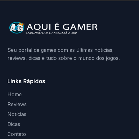
a identificação via conta Xbox funciona e
quando começa o acesso antecipado?
Continue lendo.O vazamento e a resposta
da Playground: negação do preload,
medidas contra acessos não autorizados
(banimentos e bloqueio de hardware),…
Seu portal de games com as últimas notícias,
reviews, dicas e tudo sobre o mundo dos jogos.
Links Rápidos
Home
Reviews
Notícias
Dicas
Contato