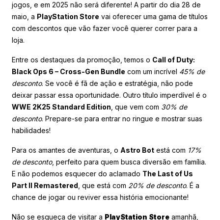
jogos, e em 2025 não será diferente! A partir do dia 28 de
maio, a
PlayStation Store
vai oferecer uma gama de títulos
com descontos que vão fazer você querer correr para a
loja.
Entre os destaques da promoção, temos o
Call of Duty:
Black Ops 6 – Cross-Gen Bundle
com um incrível
45% de
desconto
. Se você é fã de ação e estratégia, não pode
deixar passar essa oportunidade. Outro título imperdível é o
WWE 2K25 Standard Edition
, que vem com
30% de
desconto
. Prepare-se para entrar no ringue e mostrar suas
habilidades!
Para os amantes de aventuras, o
Astro Bot
está com
17%
de desconto
, perfeito para quem busca diversão em família.
E não podemos esquecer do aclamado
The Last of Us
Part II Remastered
, que está com
20% de desconto
. É a
chance de jogar ou reviver essa história emocionante!
Não se esqueça de visitar a
PlayStation Store
amanhã,