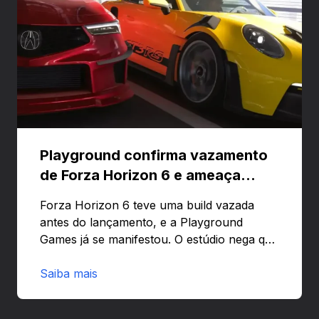
Playground confirma vazamento
de Forza Horizon 6 e ameaça
banir contas
Forza Horizon 6 teve uma build vazada
antes do lançamento, e a Playground
Games já se manifestou. O estúdio nega que
o problema tenha sido causado pelo
preload e avisa que quem usar versões não
Saiba mais
autorizadas pode ser banido ou ter o
hardware bloqueado. Quer entender como