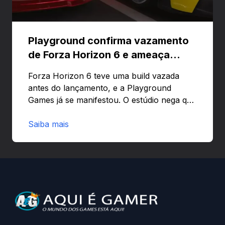
Playground confirma vazamento
de Forza Horizon 6 e ameaça
banir contas
Forza Horizon 6 teve uma build vazada
antes do lançamento, e a Playground
Games já se manifestou. O estúdio nega que
o problema tenha sido causado pelo
preload e avisa que quem usar versões não
Saiba mais
autorizadas pode ser banido ou ter o
hardware bloqueado. Quer entender como
a identificação via conta Xbox funciona e
quando começa o acesso antecipado?
Continue lendo.O vazamento e a resposta
da Playground: negação do preload,
medidas contra acessos não autorizados
(banimentos e bloqueio de hardware),…