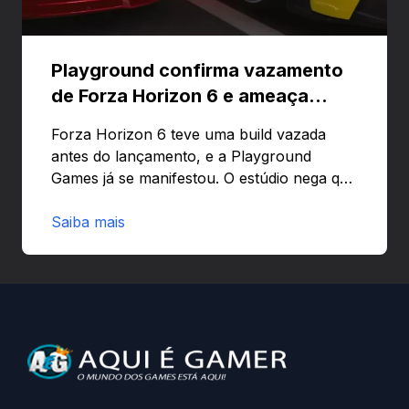
Playground confirma vazamento
de Forza Horizon 6 e ameaça
banir contas
Forza Horizon 6 teve uma build vazada
antes do lançamento, e a Playground
Games já se manifestou. O estúdio nega que
o problema tenha sido causado pelo
preload e avisa que quem usar versões não
Saiba mais
autorizadas pode ser banido ou ter o
hardware bloqueado. Quer entender como
a identificação via conta Xbox funciona e
quando começa o acesso antecipado?
Continue lendo.O vazamento e a resposta
da Playground: negação do preload,
medidas contra acessos não autorizados
(banimentos e bloqueio de hardware),…