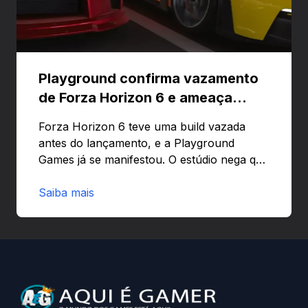
Playground confirma vazamento
de Forza Horizon 6 e ameaça
banir contas
Forza Horizon 6 teve uma build vazada
antes do lançamento, e a Playground
Games já se manifestou. O estúdio nega que
o problema tenha sido causado pelo
preload e avisa que quem usar versões não
Saiba mais
autorizadas pode ser banido ou ter o
hardware bloqueado. Quer entender como
a identificação via conta Xbox funciona e
quando começa o acesso antecipado?
Continue lendo.O vazamento e a resposta
da Playground: negação do preload,