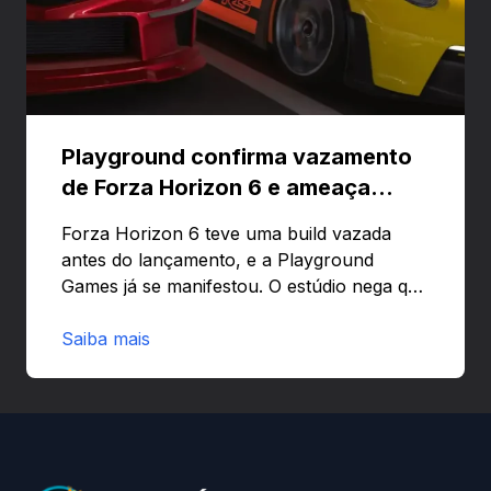
Playground confirma vazamento
de Forza Horizon 6 e ameaça
banir contas
Forza Horizon 6 teve uma build vazada
antes do lançamento, e a Playground
Games já se manifestou. O estúdio nega que
o problema tenha sido causado pelo
preload e avisa que quem usar versões não
Saiba mais
autorizadas pode ser banido ou ter o
hardware bloqueado. Quer entender como
a identificação via conta Xbox funciona e
quando começa o acesso antecipado?
Continue lendo.O vazamento e a resposta